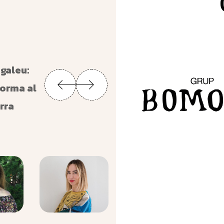
agaleu:
forma al
orra