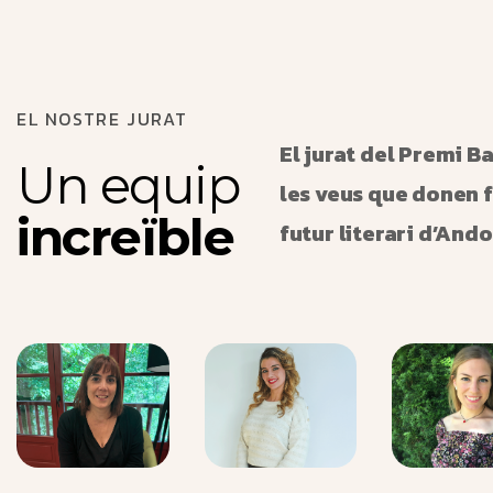
EL NOSTRE JURAT
El jurat del Premi B
U
n
e
q
u
i
p
les veus que donen 
i
n
c
r
e
ï
b
l
e
futur literari d’And