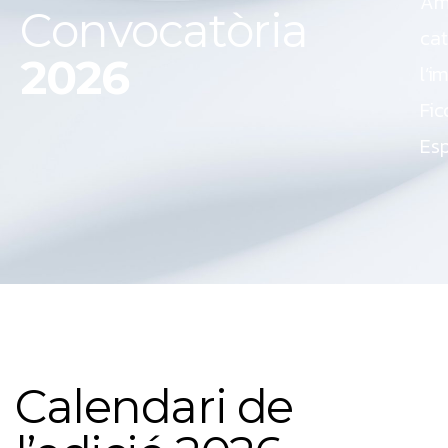
Amb
C
o
n
v
o
c
a
t
ò
r
i
a
cat
2
0
2
6
l’i
Fic
Esp
C
a
l
e
n
d
a
r
i
d
e