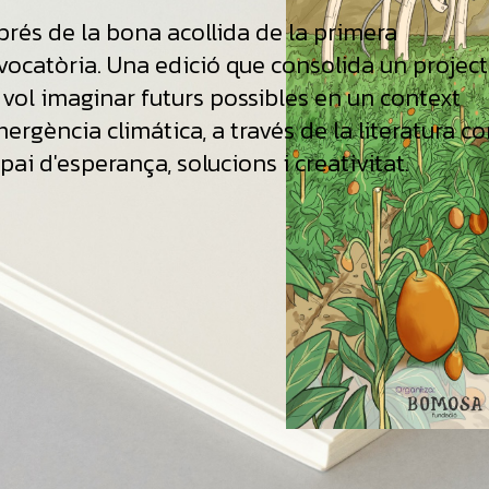
prés de la bona acollida de la primera
vocatòria. Una edició que consolida un projec
 vol imaginar futurs possibles en un context
ergència climática, a través de la literatura c
pai d'esperança, solucions i creativitat.