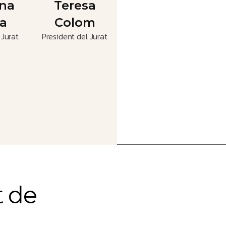
Membre del Jurat
Jurat
President del Jurat
Me
t
d
e