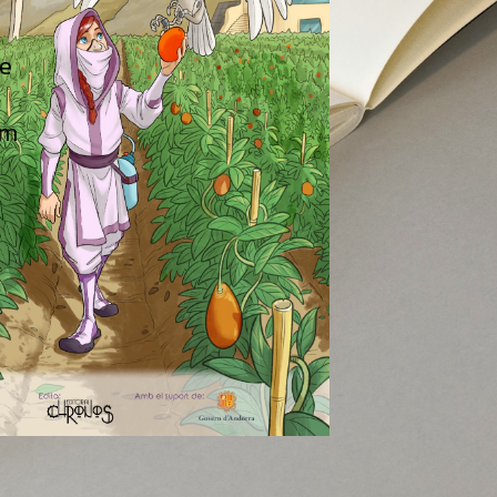
te
om