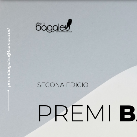
premibagaleu@bomosa.ad
SEGONA EDICIÓ
PREMI
B