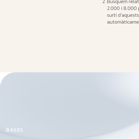
Busquem relat
2.000 i 8.000 
surti d’aquest
automàticamen
B
A
S
E
S