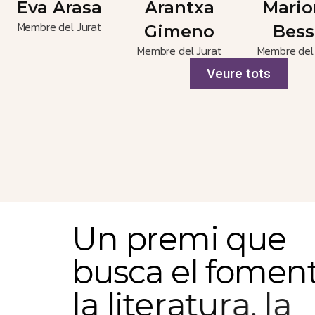
Membre del Jurat
Membre del Jurat
Membre del 
Veure tots
U
n
p
r
e
m
i
q
u
e
b
u
s
c
a
e
l
f
o
m
e
n
l
a
l
i
t
e
r
a
t
u
r
a
,
l
a