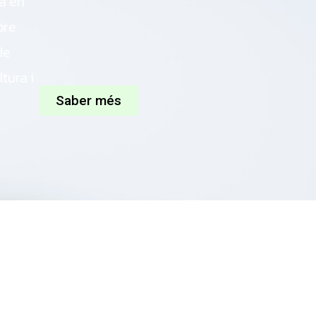
va en
bre
de
tura i
Saber més