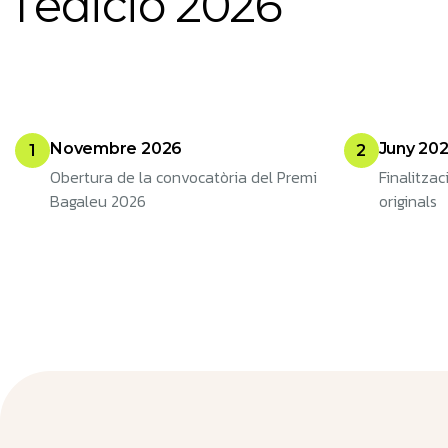
l
’
e
d
i
c
i
ó
2
0
2
6
Novembre 2026
Juny 20
1
2
Obertura de la convocatòria del Premi
Finalitzac
Bagaleu 2026
originals