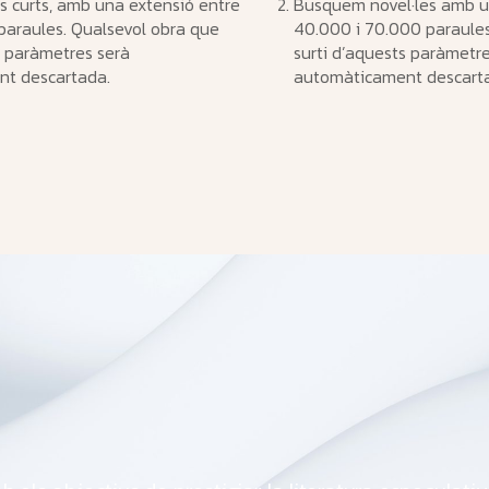
s curts, amb una extensió entre
Busquem novel·les amb u
paraules. Qualsevol obra que
40.000 i 70.000 paraules
s paràmetres serà
surti d’aquests paràmetr
t descartada.
automàticament descart