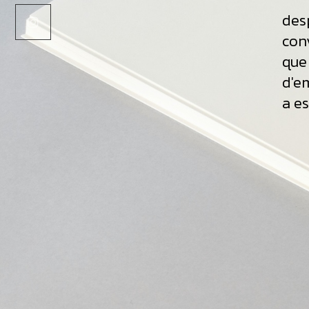
des
con
que
d'em
a es