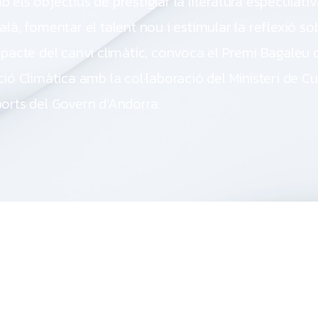
 els objectius de prestigiar la literatura especulati
alà, fomentar el talent nou i estimular la reflexió so
mpacte del canvi climàtic, convoca el Premi Bagaleu 
ció Climàtica amb la col·laboració del Ministeri de Cul
orts del Govern d’Andorra.