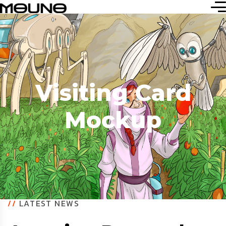
Visiting Card
Mockup
//
LATEST NEWS