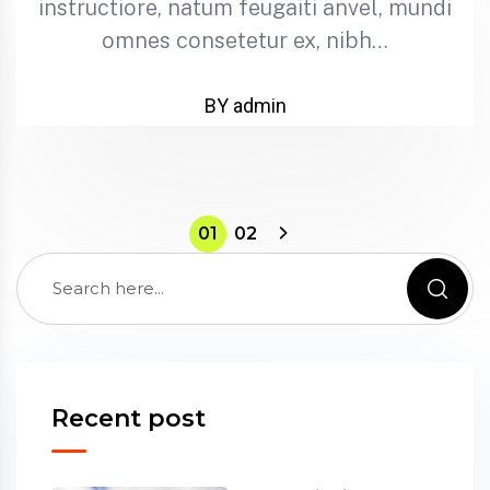
instructiore, natum feugaiti anvel, mundi
omnes consetetur ex, nibh…
BY admin
01
02
Recent post